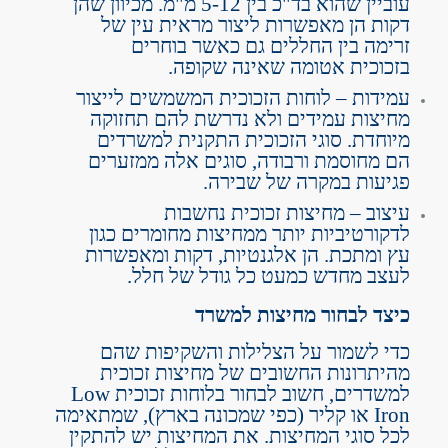
עוביין שהוא בד"כ בין 5-12 מ"מ. מכיוון שהן
דקות הן מאפשרות ליצור מראית עין של
זרימה בין החללים גם כאשר בוחרים
בזכוכית אטומה שאינה שקופה.
עמידות – לוחות הזכוכית המשמשים לייצור
מחיצות עמידים ולא נדרשת להם תחזוקה
מיוחדת. סוגי הזכוכית התקנית למשרדים
הם מחוסמת ורבודה, סוגים אלה ממזערים
פגיעות במקרה של שבירה.
עיצוב – מחיצות זכוכית נחשבות
לדקורטיביות יותר ממחיצות מחומרים כגון
עץ ומתכת. הן אלגנטיות, דקות ומאפשרות
לעצב מחדש כמעט כל גודל של חלל.
כיצד לבחור מחיצות למשרד
כדי לשמור על הצלילות והשקיפות שהם
מהיתרונות החשובים של מחיצות זכוכית
למשדרים, חשוב לבחור בלוחות זכוכית Low
Iron או קליר (כפי שמכונה בארץ), שמתאימה
לכל סוגי המחיצות. את המחיצות יש להתקין