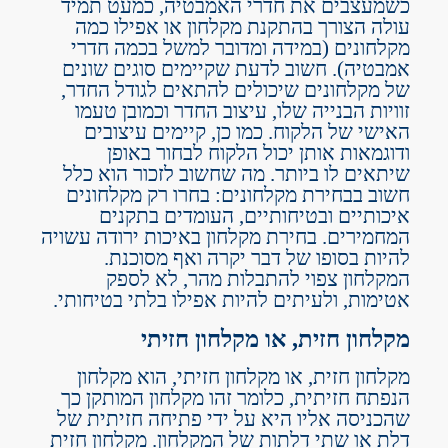
כשמעצבים את חדרי האמבטיה, כמעט תמיד
עולה הצורך בהתקנת מקלחון או אפילו כמה
מקלחונים
(במידה ומדובר למשל בכמה חדרי
אמבטיה). חשוב לדעת שקיימים סוגים שונים
של מקלחונים שיכולים להתאים לגודל החדר,
זוויות הבנייה שלו, עיצוב החדר וכמובן טעמו
האישי של הלקוח. כמו כן, קיימים עיצובים
ודוגמאות אותן יכול הלקוח לבחור באופן
שיתאים לו ביותר. מה שחשוב לזכור הוא כלל
חשוב בבחירת מקלחונים: בחרו רק מקלחונים
איכותיים ובטיחותיים, העומדים בתקנים
המחמירים. בחירת מקלחון באיכות ירודה עשויה
להיות בסופו של דבר יקרה ואף מסוכנת.
המקלחון צפוי להתבלות מהר, לא לספק
אטימות, ולעיתים להיות אפילו בלתי בטיחותי.
מקלחון חזית, או מקלחון חזיתי
מקלחון חזית, או מקלחון חזיתי, הוא מקלחון
הנפתח חזיתית, כלומר זהו
מקלחון
המותקן כך
שהכניסה אליו היא על ידי פתיחה חזיתית של
דלת או שתי דלתות של המקלחון. מקלחון חזית