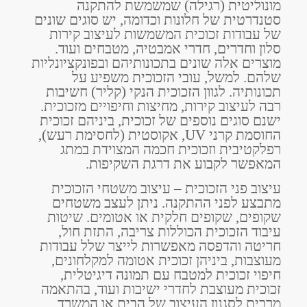
מונוליטית (רגילה) שמשמשת להתקנה
סטנדרטית של חלונות וכדומה, יש סוגים שונים
של עבודות זכוכית המשמשות לעיצוב קירות
סלון וחדרים, חדרי אמבטיה, מטבחים ועוד.
מוצרים אלה שונים בתכונותיהם ובפונקציונליות
שלהם. למשל, עובי הזכוכית משפיע על
תכונותיה. לגוון הזכוכית הנקי (קליר) חשיבות
רבה לעיצוב קירות, מחיצות וחיפויים מזכוכית.
ישנם סוגים נוספים של זכוכית, ביניהם זכוכית
החוסמת קרני UV, אקוסטית (לחסימת רעש),
רפלקטיבית וזכוכית חכמה המצוידת במתג
המאפשר לקבוע את דרגת השקיפות.
עיצוב פני הזכוכית – עיצוב משטחי הזכוכית
מתבצע לפני ההתקנה. ניתן לעצב משטחים
שקופים, שקופים חלקית או אטומים. שיטות
עיבוד הזכוכית הכוללות צריבה, התזת חול,
חריטה והדפסה מאפשרות לייצר שלל עבודות
מעוצבות, ביניהן זכוכית אטומה למקלחונים,
חיפוי זכוכית למטבח עם תמונה דיגיטלית,
זכוכית מעוצבת לחדרי ישיבות ועוד, בהתאמה
מרבית לסגנון העיצוב של הבית או המשרד.