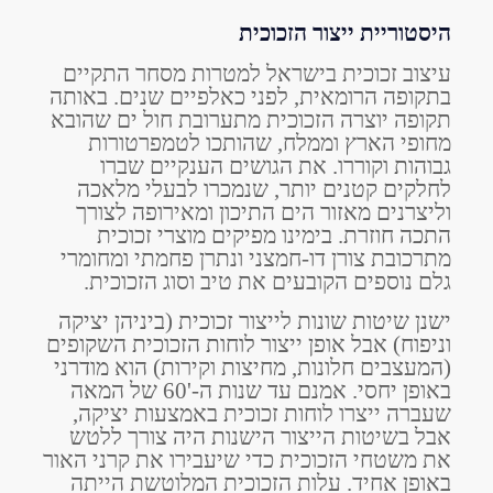
היסטוריית ייצור הזכוכית
עיצוב זכוכית בישראל למטרות מסחר התקיים
בתקופה הרומאית, לפני כאלפיים שנים. באותה
תקופה יוצרה הזכוכית מתערובת חול ים שהובא
מחופי הארץ וממלח, שהותכו לטמפרטורות
גבוהות וקוררו. את הגושים הענקיים שברו
לחלקים קטנים יותר, שנמכרו לבעלי מלאכה
וליצרנים מאזור הים התיכון ומאירופה לצורך
התכה חוזרת. בימינו מפיקים מוצרי זכוכית
מתרכובת צורן דו-חמצני ונתרן פחמתי ומחומרי
גלם נוספים הקובעים את טיב וסוג הזכוכית.
ישנן שיטות שונות לייצור זכוכית (ביניהן יציקה
וניפוח) אבל אופן ייצור לוחות הזכוכית השקופים
(המעצבים חלונות, מחיצות וקירות) הוא מודרני
באופן יחסי. אמנם עד שנות ה-'60 של המאה
שעברה ייצרו לוחות זכוכית באמצעות יציקה,
אבל בשיטות הייצור הישנות היה צורך ללטש
את משטחי הזכוכית כדי שיעבירו את קרני האור
באופן אחיד. עלות הזכוכית המלוטשת הייתה