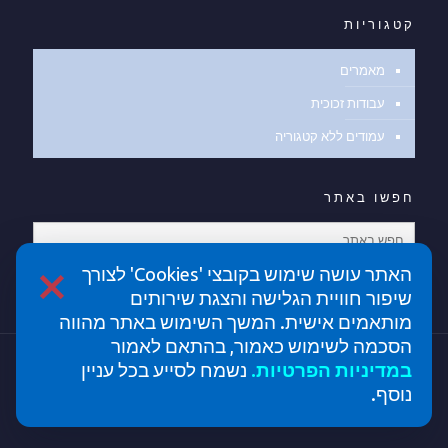
קטגוריות
מאמרים
עבודות זכוכית
עמודים ללא קטגוריה
חפשו באתר
×
האתר עושה שימוש בקובצי 'Cookies' לצורך
שיפור חוויית הגלישה והצגת שירותים
מותאמים אישית. המשך השימוש באתר מהווה
הסכמה לשימוש כאמור, בהתאם לאמור
ב
מדיניות הפרטיות
.
נשמח לסייע בכל עניין
כל הזכויות שמורת לחברת דקור גלאס - עבודות זכוכית |
נוסף.
מנוהל ומקודם על ידי חברה לשיווק דיגיטלי seo analytic
|