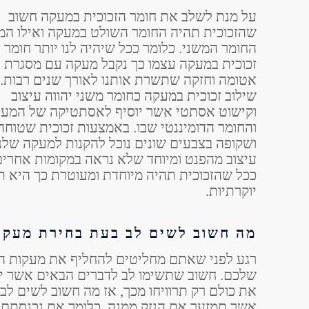
על מנת לשלב את חומר הזכוכית במעקה חשוב
שהזכוכית תהיה החומר השולט במעקה ואילו ה
החומר המשני. כלומר ככל שיהיה לנו יותר חומר
זכוכית במעקה עצמו כך נקבל מעקה עם מסגרת
אטומה וחזקה שתשרת אותנו לאורך שנים רבות.
שילוב זכוכית במעקה כחומר משני יהווה עיצוב
וקישוט אסתטי אשר יוסיף לאסתטיקה של המע
והחומר הדומיננטי שבו. באמצעות זכוכית שטוחה
ושקופה בצבעים שונים נוכל להקנות למעקה שלנו
עיצוב מהפנט ומיוחד שלא נראה במקומות אחרים
ככל שהזכוכית תהיה מיוחדת ומעוטרת כך היא 
יוקרתיות.
מה חשוב לשים לב בעת בחירת מעקות
רגע לפני שאתם מחליטים להחליף את מעקות הב
שלכם. חשוב שתשימו לב לדברים הבאים אשר יחס
את כולם רק תרוויחו מכך, אז מה חשוב לשים לב
אשר תמזער את הנזק ממנה. כלומר אם נכנסתם 