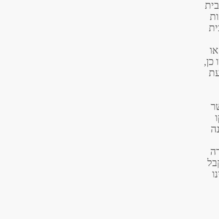
בית
ות
ית
ו
כן,
עת
ר
ה
ה
בל
ו